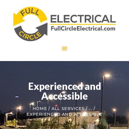
HOME
ABOUT US
SERVICES
CAREERS
CONTACT US
Experienced and
Accessible
HOME
ALL SERVICES
...
EXPERIENCED AND ACCESSIBLE